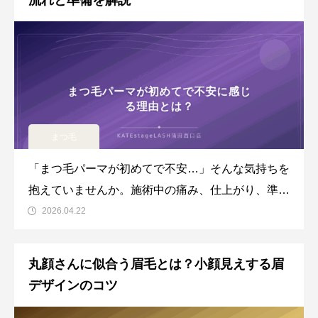
流れと準備を解説
その内容やメリット、ワッ
まつ毛
「まつ毛パーマが初めてで不安…」そんな気持ちを
抱えていませんか。施術中の痛み、仕上がり、準備
など、初めてだからこそ気になることはたくさんあ
2026.04.22
りますよね。この記事では、蒲田のアイブロウ・ま
つ毛専門サロンKATEstageLASH蒲田西口店が、ま
丸顔さんに似合う眉毛とは？小顔見えする眉
つ毛パーマの施術の流れや事前準備について丁寧に
デザインのコツ
解説します。