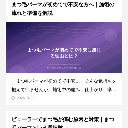
健やかな状態へ導くことが期待できます。この記事
まつ毛パーマが初めてで不安な方へ｜施術の
では、蒲田のアイブロウ・まつ毛専門サロン
流れと準備を解説
KATEstageLASH蒲田西
「まつ毛パーマが初めてで不安…」そんな気持ちを
抱えていませんか。施術中の痛み、仕上がり、準備
など、初めてだからこそ気になることはたくさんあ
2026.04.22
りますよね。この記事では、蒲田のアイブロウ・ま
つ毛専門サロンKATEstageLASH蒲田西口店が、ま
ビューラーでまつ毛が痛む原因と対策｜まつ
つ毛パーマの施術の流れや事前準備について丁寧に